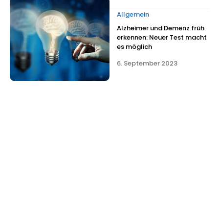
Allgemein
Alzheimer und Demenz früh
erkennen: Neuer Test macht
es möglich
6. September 2023
GUT ZU WISSEN
Donanemab und Lecanemab: Große Hoffnungen
– aber die Realität ist komplex