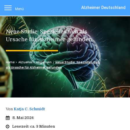
Alzheimer Deutschland
Menü
Neue Studie: Spezielles Gen als
Ursache für Alzheimer gefunden
Home
Aktuelles
Allgemein
Neue Studie: Spezielles Gen
als Ursache für Alzheimer gefunden
Von
Katja C. Schmidt
8. Mai 2024
Lesezeit: ca.
3
Minuten