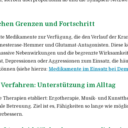
en, sterben überproportional ab und die Synapsen-Net
chen Grenzen und Fortschritt
te Medikamente zur Verfügung, die den Verlauf der Kran
linesterase-Hemmer und Glutamat-Antagonisten. Diese k
 massive Nebenwirkungen und die begrenzte Wirksamkeit
epressionen oder Aggressionen zum Einsatz, die häufig
können (siehe hierzu:
Medikamente im Einsatz bei De
Verfahren: Unterstützung im Alltag
e Therapien etabliert: Ergotherapie, Musik- und Kunstth
 Betreuung. Ziel ist es, Fähigkeiten so lange wie mögli
erbessern.