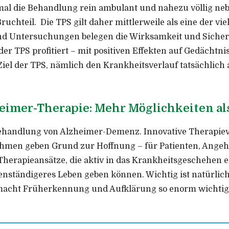
al die Behandlung rein ambulant und nahezu völlig neb
ruchteil. Die TPS gilt daher mittlerweile als eine der v
und Untersuchungen belegen die Wirksamkeit und Siche
der TPS profitiert – mit positiven Effekten auf Gedächt
iel der TPS, nämlich den Krankheitsverlauf tatsächlich 
heimer-Therapie: Mehr Möglichkeiten als
 Behandlung von Alzheimer-Demenz. Innovative Therapie
men geben Grund zur Hoffnung – für Patienten, Angehör
 Therapieansätze, die aktiv in das Krankheitsgeschehen e
nständigeres Leben geben können. Wichtig ist natürlich:
macht Früherkennung und Aufklärung so enorm wichtig