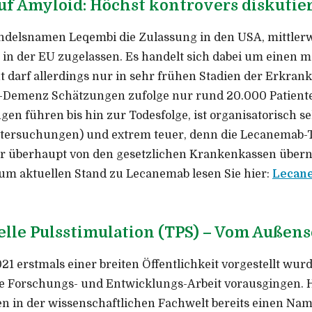
f Amyloid: Höchst kontrovers diskutie
delsnamen Leqembi die Zulassung in den USA, mittlerwei
 in der EU zugelassen. Es handelt sich dabei um einen m
darf allerdings nur in sehr frühen Stadien der Erkrank
r-Demenz Schätzungen zufolge nur rund 20.000 Patien
 führen bis hin zur Todesfolge, ist organisatorisch s
ersuchungen) und extrem teuer, denn die Lecanemab-Th
her überhaupt von den gesetzlichen Krankenkassen übe
um aktuellen Stand zu Lecanemab lesen Sie hier:
Lecane
ielle Pulsstimulation (TPS) – Vom Auße
021 erstmals einer breiten Öffentlichkeit vorgestellt wu
e Forschungs- und Entwicklungs-Arbeit vorausgingen. H
en in der wissenschaftlichen Fachwelt bereits einen Na