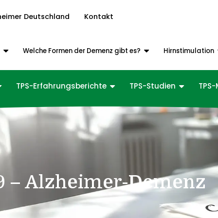
heimer Deutschland
Kontakt
z
Welche Formen der Demenz gibt es?
Hirnstimulation
TPS-Erfahrungsberichte
TPS-Studien
TPS-
 9 – Alzheimer-Demenz