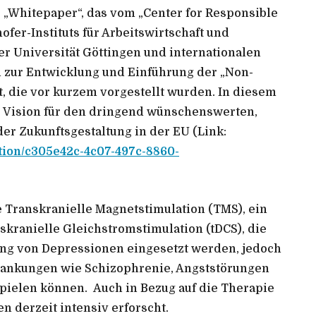
„Whitepaper“, das vom „Center for Responsible
fer-Instituts für Arbeitswirtschaft und
r Universität Göttingen und internationalen
en zur Entwicklung und Einführung der „Non-
t, die vor kurzem vorgestellt wurden. In diesem
e Vision für den dringend wünschenswerten,
er Zukunftsgestaltung in der EU (Link:
cation/c305e42c-4c07-497c-8860-
 Transkranielle Magnetstimulation (TMS), ein
skranielle Gleichstromstimulation (tDCS), die
ung von Depressionen eingesetzt werden, jedoch
rankungen wie Schizophrenie, Angststörungen
spielen können. Auch in Bezug auf die Therapie
 derzeit intensiv erforscht.