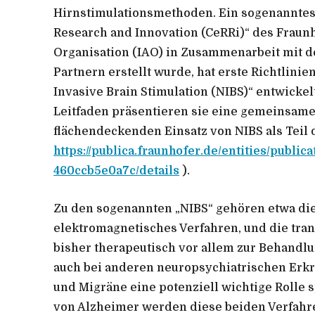
Hirnstimulationsmethoden. Ein sogenanntes 
Research and Innovation (CeRRi)“ des Fraunho
Organisation (IAO) in Zusammenarbeit mit de
Partnern erstellt wurde, hat erste Richtlini
Invasive Brain Stimulation (NIBS)“ entwickel
Leitfaden präsentieren sie eine gemeinsam
flächendeckenden Einsatz von NIBS als Teil d
https://publica.fraunhofer.de/entities/publi
460ccb5e0a7c/details
).
Zu den sogenannten „NIBS“ gehören etwa die
elektromagnetisches Verfahren, und die tran
bisher therapeutisch vor allem zur Behandl
auch bei anderen neuropsychiatrischen Erk
und Migräne eine potenziell wichtige Rolle 
von Alzheimer werden diese beiden Verfahren