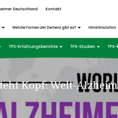
heimer Deutschland
Kontakt
z
Welche Formen der Demenz gibt es?
Hirnstimulation
TPS-Erfahrungsberichte
TPS-Studien
TPS-
teht Kopf: Welt-Alzheim