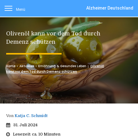
Alzheimer Deutschland
Menü
Olivenöl kann vor dem Tod durch
Demenz schützen
Home
Aktuelles
Ernährung & Gesundes Leben
Olivenöl
kann vor dem Tod durch Demenz schützen
Von
Katja C. Schmidt
31. Juli 2024
Lesezeit: ca.
10
Minuten