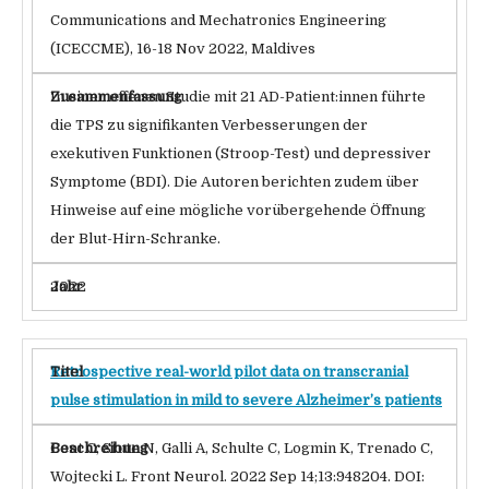
Communications and Mechatronics Engineering
(ICECCME), 16-18 Nov 2022, Maldives
In einer offenen Studie mit 21 AD-Patient:innen führte
die TPS zu signifikanten Verbesserungen der
exekutiven Funktionen (Stroop-Test) und depressiver
Symptome (BDI). Die Autoren berichten zudem über
Hinweise auf eine mögliche vorübergehende Öffnung
der Blut-Hirn-Schranke.
2022
Retrospective real-world pilot data on transcranial
pulse stimulation in mild to severe Alzheimer’s patients
Cont C, Stute N, Galli A, Schulte C, Logmin K, Trenado C,
Wojtecki L. Front Neurol. 2022 Sep 14;13:948204. DOI: