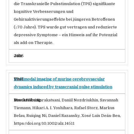
die Transkranielle Pulsstimulation (TPS) signifikante
kognitive Verbesserungen und
Gehirnaktivierungseffekte bei jüngeren Betroffenen
(≤70 Jahre). TPS wurde gut vertragen und reduzierte
depressive Symptome – ein Hinweis auf ihr Potenzial
als add-on-Therapie.
2025
Multimodal imaging of murine cerebrovascular
dynamics induced by transcranial pulse stimulation
Maria Eleni Karakatsani, Daniil Nozdriukhin, Savannah
Tiemann, Hikari A. I. Yoshihara, Rafael Storz, Markus
Belau, Ruiqing Ni, Daniel Razansky, Xosé Luís Deán-Ben,
https://doi.org/10.1002/alz.14511