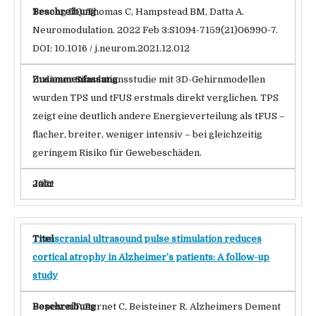
Truong DQ, Thomas C, Hampstead BM, Datta A.
Neuromodulation. 2022 Feb 3:S1094-7159(21)06990-7.
DOI: 10.1016 / j.neurom.2021.12.012
In dieser Simulationsstudie mit 3D-Gehirnmodellen
wurden TPS und tFUS erstmals direkt verglichen. TPS
zeigt eine deutlich andere Energieverteilung als tFUS –
flacher, breiter, weniger intensiv – bei gleichzeitig
geringem Risiko für Gewebeschäden.
2021
Transcranial ultrasound pulse stimulation reduces
cortical atrophy in Alzheimer’s patients: A follow-up
study
Popescu T, Pernet C, Beisteiner R. Alzheimers Dement