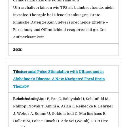
Grundsatzartikel die Potenziale von
Ultraschallverfahren wie TPS als bahnbrechende, nicht-
invasive Therapie bei Hirnerkrankungen. Erste
klinische Daten zeigen vielversprechende Effekte –
Forschung und Öffentlichkeit reagieren mit großer
Aufmerksamkeit.
2020
Transcranial Pulse Stimulation with Ultrasound in
Alzheimer’s Disease-A New Navigated Focal Brain
Therapy
Beisteiner R, Matt E, Fan C, Baldysiak H, Schönfeld M,
Philippi Novak T, Amini A, Aslan T, Reinecke R, Lehrner
J, Weber A, Reime U, Goldenstedt C, Marlinghaus E,
Hallett M, Lohse-Busch H. Adv Sci (Weinh). 2019 Dec