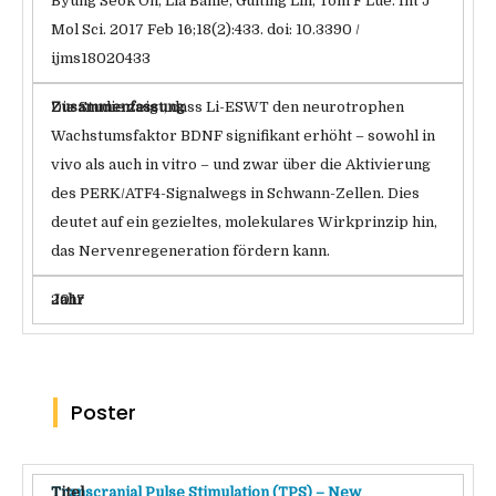
Byung Seok Oh, Lia Banie, Guiting Lin, Tom F Lue. Int J
Mol Sci. 2017 Feb 16;18(2):433. doi: 10.3390 /
ijms18020433
Die Studie zeigt, dass Li-ESWT den neurotrophen
Wachstumsfaktor BDNF signifikant erhöht – sowohl in
vivo als auch in vitro – und zwar über die Aktivierung
des PERK/ATF4-Signalwegs in Schwann-Zellen. Dies
deutet auf ein gezieltes, molekulares Wirkprinzip hin,
das Nervenregeneration fördern kann.
2017
Poster
Transcranial Pulse Stimulation (TPS) – New