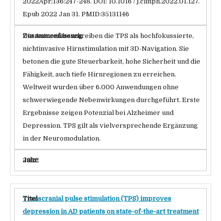
2022Apr;136:247-248. DOI: 10.1016 / j.clinph.2022.01.127.
Epub 2022 Jan 31. PMID:35131146
Die Autoren beschreiben die TPS als hochfokussierte,
nichtinvasive Hirnstimulation mit 3D-Navigation. Sie
betonen die gute Steuerbarkeit, hohe Sicherheit und die
Fähigkeit, auch tiefe Hirnregionen zu erreichen.
Weltweit wurden über 6.000 Anwendungen ohne
schwerwiegende Nebenwirkungen durchgeführt. Erste
Ergebnisse zeigen Potenzial bei Alzheimer und
Depression. TPS gilt als vielversprechende Ergänzung
in der Neuromodulation.
2022
Transcranial pulse stimulation (TPS) improves
depression in AD patients on state-of-the-art treatment