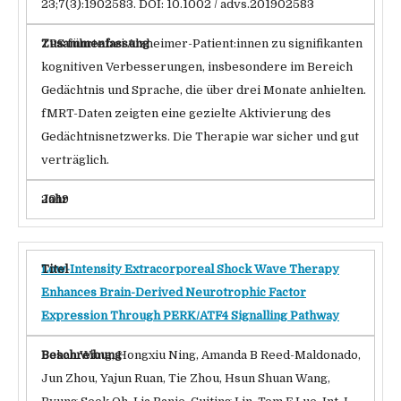
23;7(3):1902583. DOI: 10.1002 / advs.201902583
TPS führte bei Alzheimer-Patient:innen zu signifikanten
kognitiven Verbesserungen, insbesondere im Bereich
Gedächtnis und Sprache, die über drei Monate anhielten.
fMRT-Daten zeigten eine gezielte Aktivierung des
Gedächtnisnetzwerks. Die Therapie war sicher und gut
verträglich.
2019
Low-Intensity Extracorporeal Shock Wave Therapy
Enhances Brain-Derived Neurotrophic Factor
Expression Through PERK/ATF4 Signalling Pathway
Bohan Wang, Hongxiu Ning, Amanda B Reed-Maldonado,
Jun Zhou, Yajun Ruan, Tie Zhou, Hsun Shuan Wang,