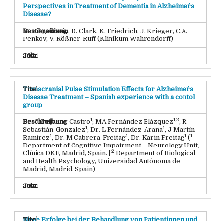
Perspectives in Treatment of Dementia in Alzheimer´s
Disease?
M. Ziegenbein, D. Clark, K. Friedrich, J. Krieger, C.A.
Penkov, V. Rößner-Ruff (Klinikum Wahrendorff)
2024
Transcranial Pulse Stimulation Effects for Alzheimer´s
Disease Treatment – Spanish experience with a contol
group
1
1,2
Dr. C Guijarro-Castro
; MA Fernández Blázquez
, R
1
1
Sebastián-González
; Dr. L Fernández-Arana
, J Martín-
1
1
1
1
Ramírez
, Dr. M Cabrera-Freitag
, Dr. Karin Freitag
(
Department of Cognitive Impairment – Neurology Unit,
2
Clínica DKF, Madrid, Spain. |
Department of Biological
and Health Psychology, Universidad Autónoma de
Madrid, Madrid, Spain)
2024
Neue Erfolge bei der Behandlung von Patientinnen und