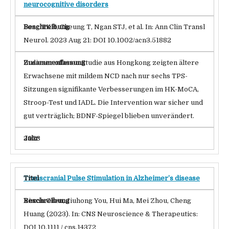
neurocognitive disorders
Fong TKH, Cheung T, Ngan STJ, et al. In: Ann Clin Transl
Neurol. 2023 Aug 21: DOI 10.1002/acn3.51882
In dieser offenen Studie aus Hongkong zeigten ältere
Erwachsene mit mildem NCD nach nur sechs TPS-
Sitzungen signifikante Verbesserungen im HK-MoCA,
Stroop-Test und IADL. Die Intervention war sicher und
gut verträglich; BDNF-Spiegel blieben unverändert.
2023
Transcranial Pulse Stimulation in Alzheimer’s disease
Xinxin Chen, Jiuhong You, Hui Ma, Mei Zhou, Cheng
Huang (2023). In: CNS Neuroscience & Therapeutics:
DOI 10.1111 / cns.14372