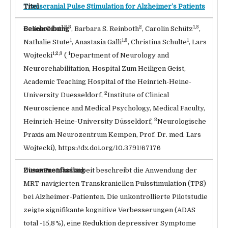
Transcranial Pulse Stimulation for Alzheimer’s Patients
1,2,3
2
1,3
Celine Cont
, Barbara S. Reinboth
, Carolin Schütz
,
1
1,3
1
Nathalie Stute
, Anastasia Galli
, Christina Schulte
, Lars
1,2,3
1
Wojtecki
(
Department of Neurology and
Neurorehabilitation, Hospital Zum Heiligen Geist,
Academic Teaching Hospital of the Heinrich-Heine-
2
University Duesseldorf,
Institute of Clinical
Neuroscience and Medical Psychology, Medical Faculty,
3
Heinrich-Heine-University Düsseldorf,
Neurologische
Praxis am Neurozentrum Kempen, Prof. Dr. med. Lars
Wojtecki), https://dx.doi.org/10.3791/67176
Diese Protokollarbeit beschreibt die Anwendung der
MRT-navigierten Transkraniellen Pulsstimulation (TPS)
bei Alzheimer-Patienten. Die unkontrollierte Pilotstudie
zeigte signifikante kognitive Verbesserungen (ADAS
total -15,8 %), eine Reduktion depressiver Symptome