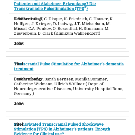
Patienten mit Alzheimer-Erkrankung? Die
®
Transkranielle Pulsstimulation (TPS
)
V. Rößner-Ruff, C. Disque, K. Friedrich, C. Hauser, K.
Höffgen, J. Krieger, D. Ludwig, J.T. Michaelsen, M.
Missal, C.A. Penkov, O. Rosenthal, H. Stürmann, M.
Ziegenbein, D. Clark (Klinikum Wahrendorff)
2023
Transcranial Pulse Stimulation for Alzheimer’s dementia
treatment
Barbara Kofler, Sarah Bernsen, Monika Sommer,
Catherine Widmann, Ullrich Wüllner ( Dept. of
Neurodegenerative Diseases, University Hospital Bonn,
Germany )
2023
MR-navigated Transcranial Pulsed Shockwave
Stimulation (TPS) in Alzheimer‘s patients: Enough
Evidence for Clinical use?