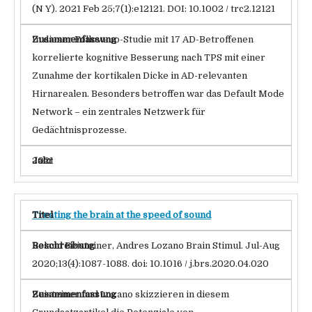
(N Y). 2021 Feb 25;7(1):e12121. DOI: 10.1002 / trc2.12121
In dieser Follow-up-Studie mit 17 AD-Betroffenen
korrelierte kognitive Besserung nach TPS mit einer
Zunahme der kortikalen Dicke in AD-relevanten
Hirnarealen. Besonders betroffen war das Default Mode
Network – ein zentrales Netzwerk für
Gedächtnisprozesse.
2021
Treating the brain at the speed of sound
Roland Beisteiner, Andres Lozano Brain Stimul. Jul-Aug
2020;13(4):1087-1088. doi: 10.1016 / j.brs.2020.04.020
Beisteiner und Lozano skizzieren in diesem