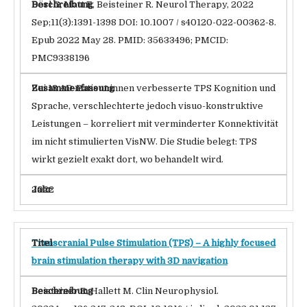
Dörl G, Matt E, Beisteiner R. Neurol Therapy, 2022
Sep;11(3):1391-1398 DOI: 10.1007 / s40120-022-00362-8.
Epub 2022 May 28. PMID: 35633496; PMCID:
PMC9338196
Bei 18 AD-Patient:innen verbesserte TPS Kognition und
Sprache, verschlechterte jedoch visuo-konstruktive
Leistungen – korreliert mit verminderter Konnektivität
im nicht stimulierten VisNW. Die Studie belegt: TPS
wirkt gezielt exakt dort, wo behandelt wird.
2022
Transcranial Pulse Stimulation (TPS) – A highly focused
brain stimulation therapy with 3D navigation
Beisteiner R, Hallett M. Clin Neurophysiol.