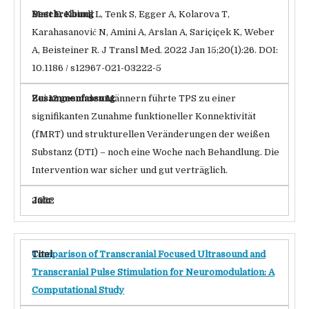
Matt E, Kaindl L, Tenk S, Egger A, Kolarova T,
Karahasanović N, Amini A, Arslan A, Sariçiçek K, Weber
A, Beisteiner R. J Transl Med. 2022 Jan 15;20(1):26. DOI:
10.1186 / s12967-021-03222-5
Bei 12 gesunden Männern führte TPS zu einer
signifikanten Zunahme funktioneller Konnektivität
(fMRT) und strukturellen Veränderungen der weißen
Substanz (DTI) – noch eine Woche nach Behandlung. Die
Intervention war sicher und gut verträglich.
2022
Comparison of Transcranial Focused Ultrasound and
Transcranial Pulse Stimulation for Neuromodulation: A
Computational Study