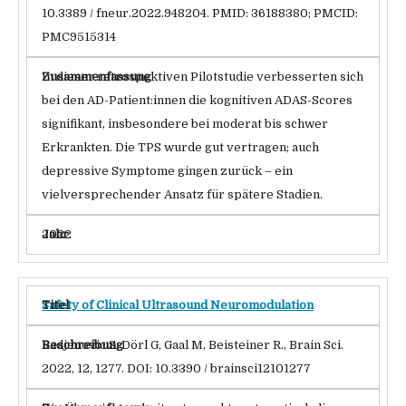
10.3389 / fneur.2022.948204. PMID: 36188380; PMCID:
PMC9515314
In dieser retrospektiven Pilotstudie verbesserten sich
bei den AD-Patient:innen die kognitiven ADAS-Scores
signifikant, insbesondere bei moderat bis schwer
Erkrankten. Die TPS wurde gut vertragen; auch
depressive Symptome gingen zurück – ein
vielversprechender Ansatz für spätere Stadien.
2022
Safety of Clinical Ultrasound Neuromodulation
Radjenovic S, Dörl G, Gaal M, Beisteiner R., Brain Sci.
2022, 12, 1277. DOI: 10.3390 / brainsci12101277