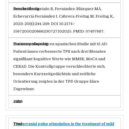
Fernández-Castaño R, Fernández-Blázquez MÁ,
Echevarría Fernández I, Cabrera-Freitag M, Freitag K.,
2023; 20(4):244-249: DOI 10.2174 /
1567205020666230727102025. PMID: 37497687.
In einer prospektiven spanischen Studie mit 41 AD-
Patient:innen verbesserte TPS nach drei Monaten
signifikant kognitive Werte wie MMSE, MoCA und
CERAD. Die Kontrollgruppe verschlechterte sich,
besonders Kurzzeitgedächtnis und zeitliche
Orientierung zeigten in der TPS-Gruppe klare
Zugewinne.
2023
Transcranial pulse stimulation in the treatment of mild