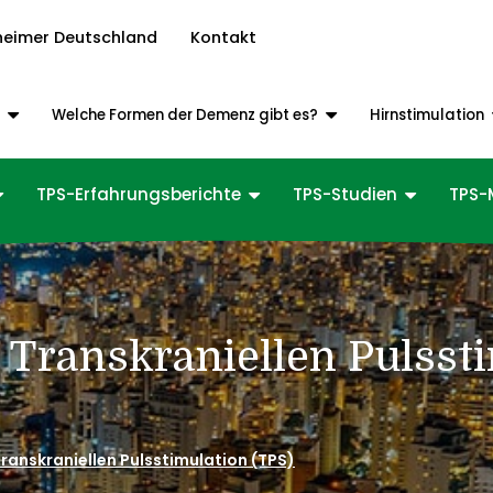
heimer Deutschland
Kontakt
z
Welche Formen der Demenz gibt es?
Hirnstimulation
TPS-Erfahrungsberichte
TPS-Studien
TPS-
 Transkraniellen Pulsst
Transkraniellen Pulsstimulation (TPS)