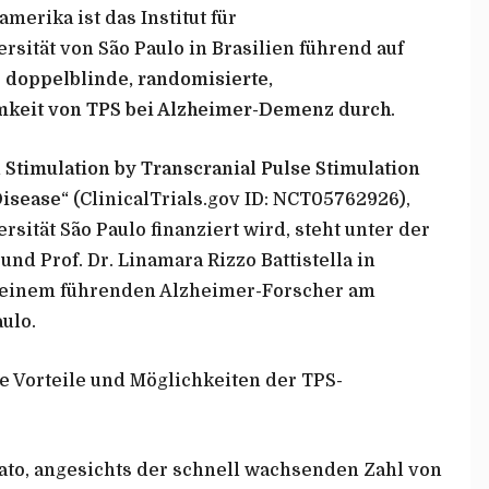
erika ist das Institut für
sität von São Paulo in Brasilien führend auf
e
doppelblinde, randomisierte,
amkeit von TPS bei Alzheimer-Demenz durch
.
 Stimulation by Transcranial Pulse Stimulation
Disease“
(ClinicalTrials.gov ID: NCT05762926),
ität São Paulo finanziert wird, steht unter der
nd Prof. Dr. Linamara Rizzo Battistella in
, einem führenden Alzheimer-Forscher am
aulo.
ie Vorteile und Möglichkeiten der TPS-
ato, angesichts der schnell wachsenden Zahl von