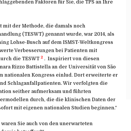
hlaggebenden Faktoren für Sie, die TPS an Ihre
t mit der Methode, die damals noch
handlung (TESWT) genannt wurde, war 2014, als
nning Lohse-Busch auf dem ISMST-Weltkongress
swerte Verbesserungen bei Patienten mit
2
durch die TESWT
. Inspiriert von diesen
ara Rizzo Battistella an der Universität von São
m nationalen Kongress einlud. Dort erweiterte er
d Schlaganfallpatienten. Wir verfolgten die
ation seither aufmerksam und führten
ermodellen durch, die die klinischen Daten der
sofort mit eigenen nationalen Studien beginnen.“
h waren Sie auch von den unerwarteten